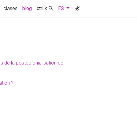
(current)
clases
blog
ctrl k
ES
es de la postcolonialisation de
ation ?