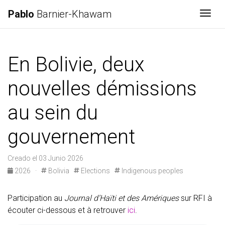
Pablo
Barnier-Khawam
Togg
En Bolivie, deux
nouvelles démissions
au sein du
gouvernement
Creado el 03 Junio 2026
2026
·
Bolivia
Elections
Indigenous peoples
Participation au
Journal d’Haïti et des Amériques
sur RFI à
écouter ci-dessous et à retrouver
ici
.