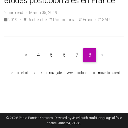
études postcoloniales en France
2 min read · March 05, 2019
2019
·
Recherche
Postcolonial
France
SAP
<
4
5
6
7
8
>
esc
to select
to navigate
to close
move to parent
© 2026 Pablo Barnier-Khawam. Powered by
Jekyll
with
multi-language-al-folio
theme. June 24, 2026.