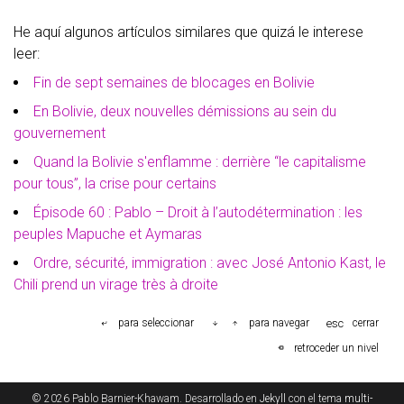
He aquí algunos artículos similares que quizá le interese
leer:
Fin de sept semaines de blocages en Bolivie
En Bolivie, deux nouvelles démissions au sein du
gouvernement
Quand la Bolivie s'enflamme : derrière “le capitalisme
pour tous”, la crise pour certains
Épisode 60 : Pablo – Droit à l’autodétermination : les
peuples Mapuche et Aymaras
Ordre, sécurité, immigration : avec José Antonio Kast, le
Chili prend un virage très à droite
esc
para seleccionar
para navegar
cerrar
retroceder un nivel
© 2026 Pablo Barnier-Khawam. Desarrollado en
Jekyll
con el tema
multi-