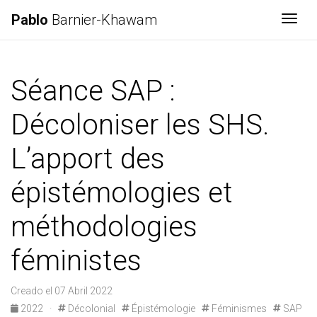
Pablo
Barnier-Khawam
Togg
Séance SAP :
Décoloniser les SHS.
L’apport des
épistémologies et
méthodologies
féministes
Creado el 07 Abril 2022
2022
·
Décolonial
Épistémologie
Féminismes
SAP