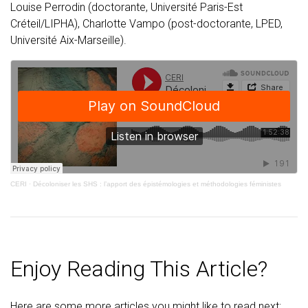
Louise Perrodin (doctorante, Université Paris-Est
Créteil/LIPHA), Charlotte Vampo (post-doctorante, LPED,
Université Aix-Marseille).
CERI
·
Décoloniser les SHS : l’apport des épistémologies et méthodologies féministes
Enjoy Reading This Article?
Here are some more articles you might like to read next: