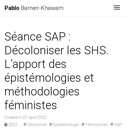
Pablo
Barnier-Khawam
Togg
Séance SAP :
Décoloniser les SHS.
L’apport des
épistémologies et
méthodologies
féministes
Created in 07 April 2022
2022
·
Décolonial
Épistémologie
Féminismes
SAP