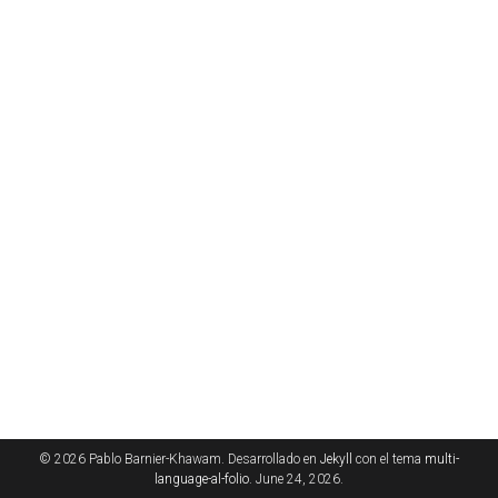
© 2026 Pablo Barnier-Khawam. Desarrollado en
Jekyll
con el tema
multi-
language-al-folio
. June 24, 2026.