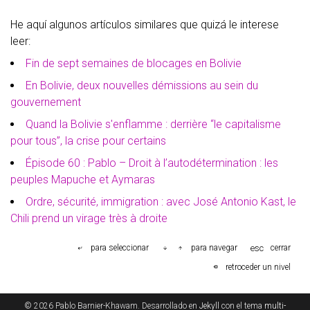
He aquí algunos artículos similares que quizá le interese
leer:
Fin de sept semaines de blocages en Bolivie
En Bolivie, deux nouvelles démissions au sein du
gouvernement
Quand la Bolivie s'enflamme : derrière “le capitalisme
pour tous”, la crise pour certains
Épisode 60 : Pablo – Droit à l’autodétermination : les
peuples Mapuche et Aymaras
Ordre, sécurité, immigration : avec José Antonio Kast, le
Chili prend un virage très à droite
esc
para seleccionar
para navegar
cerrar
retroceder un nivel
© 2026 Pablo Barnier-Khawam. Desarrollado en
Jekyll
con el tema
multi-