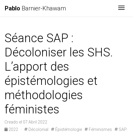
Pablo
Barnier-Khawam
Togg
Séance SAP :
Décoloniser les SHS.
L’apport des
épistémologies et
méthodologies
féministes
Creado el 07 Abril 2022
2022
·
Décolonial
Épistémologie
Féminismes
SAP