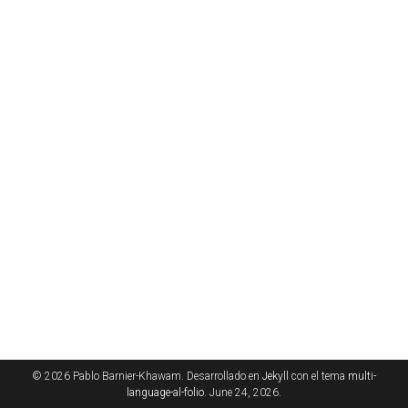
© 2026 Pablo Barnier-Khawam. Desarrollado en
Jekyll
con el tema
multi-
language-al-folio
. June 24, 2026.