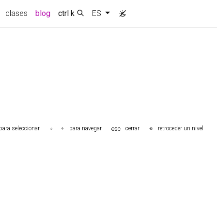
clases
blog
ctrl k
ES
esc
para seleccionar
para navegar
cerrar
retroceder un nivel