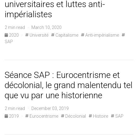
universitaires et luttes anti-
impérialistes
2 min read · March 10, 2020
2020
·
Université
Capitalisme
Anti-impérialisme
SAP
Séance SAP : Eurocentrisme et
décolonial, le grand malentendu tel
que vu par une historienne
2 min read · December 03, 2019
2019
·
Eurocentrisme
Décolonial
Histoire
SAP